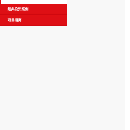
经典投资案例
项目招商