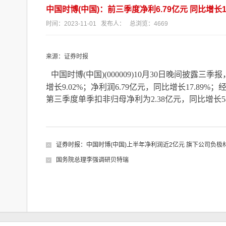
中国时博(中国)：前三季度净利6.79亿元 同比增长17
时间：2023-11-01 发布人： 总浏览：
4669
来源：证券时报
中国时博(中国)(000009)10月30日晚间披露三
增长9.02%；净利润6.79亿元，同比增长17.89
第三季度单季扣非归母净利为2.38亿元，同比增长58
证券时报：中国时博(中国)上半年净利润近2亿元 旗下公司负极
国务院总理李强调研贝特瑞